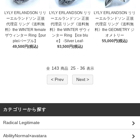
LYLY ERLANDSON リリ
LYLY ERLANDSON リリ
LYLY ERLANDSON リリ
ーエルランドソン 正規
ーエルランドソン 正規
ーエルランドソン 正規
代理店 リング《送料無
代理店 リング《送料無
代理店 リング《送料無
料》the WINTER female
料》the WINTER ザウィ
料》the GEOMETRY ジ
ザウィンター Ring【pur
ンター Ring 【ice blu
オメトリー
ple/パープル】
e】 -Silver Leaf-
55,000円(税込)
49,500円(税込)
93,500円(税込)
143
25
36
全
商品
-
表示
< Prev
Next >
カテゴリーから探す
Radical Legitimate
AbilityNormal×avatara