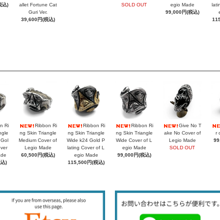
税込)
allet Fortune Cat
SOLD OUT
egio Made
lat
Guri Ver.
99,000円(税込)
39,600円(税込)
11
n Ri
Ribbon Ri
Ribbon Ri
Ribbon Ri
Give No T
ngle
ng Skin Triangle
ng Skin Triangle
ng Skin Triangle
ake No Cover of
r 
 Gol
Medium Cover of
Wide k24 Gold P
Wide Cover of L
Legio Made
99
over
Legio Made
lating Cover of L
egio Made
SOLD OUT
ade
60,500円(税込)
egio Made
99,000円(税込)
税込)
115,500円(税込)