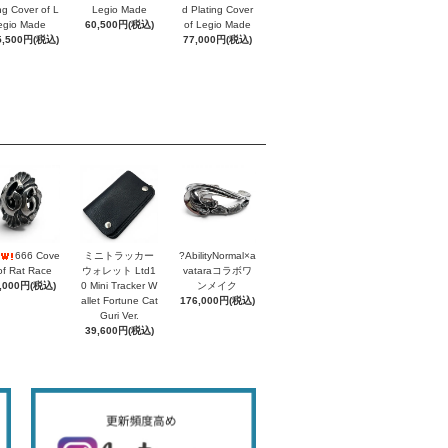
ing Cover of L
Legio Made
d Plating Cover
egio Made
60,500円(税込)
of Legio Made
5,500円(税込)
77,000円(税込)
666 Cove
ミニトラッカー
?AbilityNormal×a
of Rat Race
ウォレット Ltd1
vataraコラボワ
,000円(税込)
0 Mini Tracker W
ンメイク
allet Fortune Cat
176,000円(税込)
Guri Ver.
39,600円(税込)