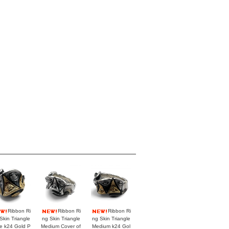
Ribbon Ri
Ribbon Ri
Ribbon Ri
Skin Triangle
ng Skin Triangle
ng Skin Triangle
e k24 Gold P
Medium Cover of
Medium k24 Gol