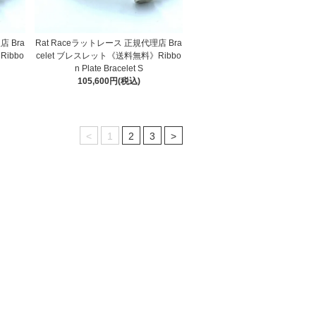
店 Bra
Rat Raceラットレース 正規代理店 Bra
ibbo
celet ブレスレット《送料無料》Ribbo
n Plate Bracelet S
105,600円(税込)
<
1
2
3
>