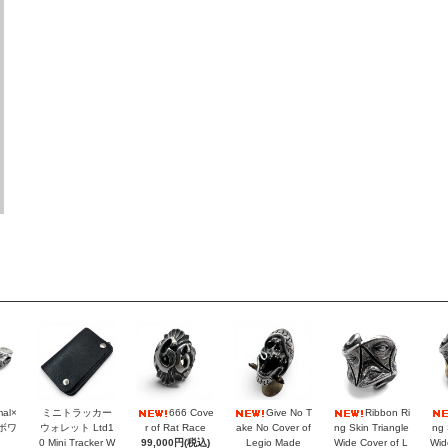
mal×
ミニトラッカー
666 Cove
Give No T
Ribbon Ri
ラボワ
ウォレット Ltd1
r of Rat Race
ake No Cover of
ng Skin Triangle
ng 
0 Mini Tracker W
99,000円(税込)
Legio Made
Wide Cover of L
Wid