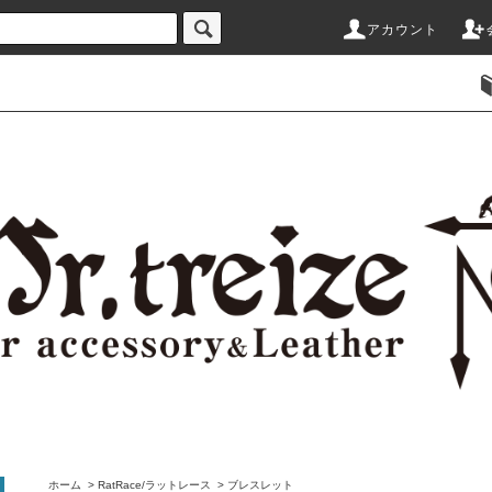
アカウント
ホーム
>
RatRace/ラットレース
>
ブレスレット