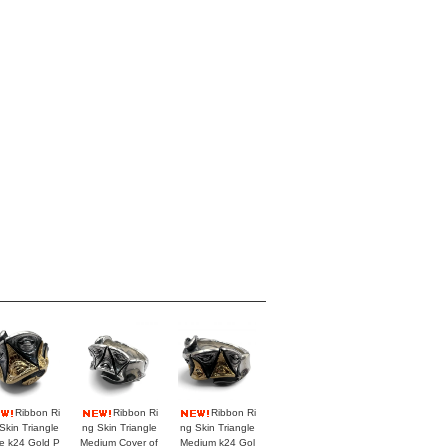
Ribbon Ri
Ribbon Ri
Ribbon Ri
Skin Triangle
ng Skin Triangle
ng Skin Triangle
e k24 Gold P
Medium Cover of
Medium k24 Gol