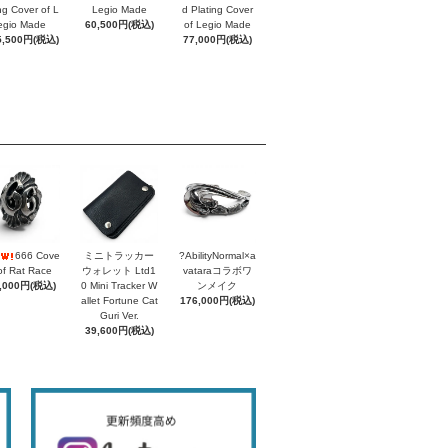
ing Cover of L
Legio Made
d Plating Cover
egio Made
60,500円(税込)
of Legio Made
5,500円(税込)
77,000円(税込)
666 Cove
ミニトラッカー
?AbilityNormal×a
of Rat Race
ウォレット Ltd1
vataraコラボワ
,000円(税込)
0 Mini Tracker W
ンメイク
allet Fortune Cat
176,000円(税込)
Guri Ver.
39,600円(税込)