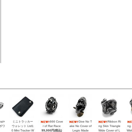
mal×
ミニトラッカー
666 Cove
Give No T
Ribbon Ri
ラボワ
ウォレット Ltd1
r of Rat Race
ake No Cover of
ng Skin Triangle
ng 
0 Mini Tracker W
99,000円(税込)
Legio Made
Wide Cover of L
Wid