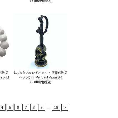
16,500円(税込)
規代理店
Legio Made レギオメイド 正規代理店
of bl
ペンダント Pendant Pawn BR
19,800円(税込)
...
4
5
6
7
8
9
18
>