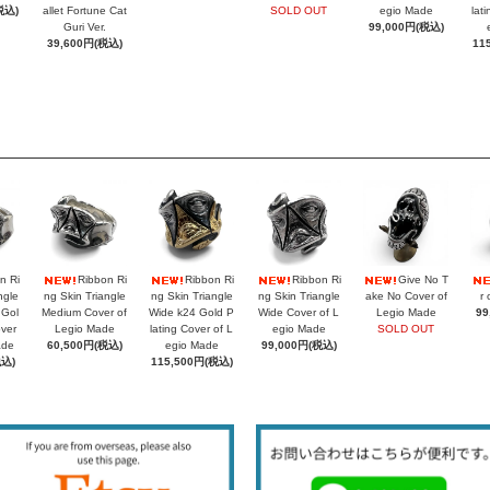
税込)
allet Fortune Cat
SOLD OUT
egio Made
lat
Guri Ver.
99,000円(税込)
39,600円(税込)
11
n Ri
Ribbon Ri
Ribbon Ri
Ribbon Ri
Give No T
ngle
ng Skin Triangle
ng Skin Triangle
ng Skin Triangle
ake No Cover of
r 
 Gol
Medium Cover of
Wide k24 Gold P
Wide Cover of L
Legio Made
99
over
Legio Made
lating Cover of L
egio Made
SOLD OUT
ade
60,500円(税込)
egio Made
99,000円(税込)
税込)
115,500円(税込)