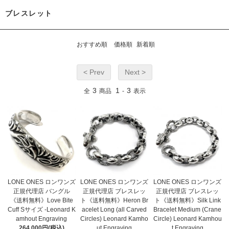
ブレスレット
おすすめ順
価格順
新着順
< Prev
Next >
3
1
3
全
商品
-
表示
LONE ONES ロンワンズ
LONE ONES ロンワンズ
LONE ONES ロンワンズ
正規代理店 バングル
正規代理店 ブレスレッ
正規代理店 ブレスレッ
《送料無料》Love Bite
ト《送料無料》Heron Br
ト《送料無料》Silk Link
Cuff Sサイズ -Leonard K
acelet Long (all Carved
Bracelet Medium (Crane
amhout Engraving
Circles) Leonard Kamho
Circle) Leonard Kamhou
264,000円(税込)
ut Engraving
t Engraving