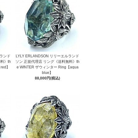
ルランド
LYLY ERLANDSON リリーエルランド
料》th
ソン 正規代理店 リング《送料無料》th
【red】
e WINTER ザウィンター Ring【aqua
blue】
88,000円(税込)