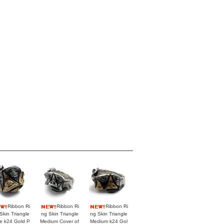
Ribbon Ri
Ribbon Ri
Ribbon Ri
Skin Triangle
ng Skin Triangle
ng Skin Triangle
e k24 Gold P
Medium Cover of
Medium k24 Gol