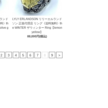
ルランド
LYLY ERLANDSON リリーエルランド
料》th
ソン 正規代理店 リング《送料無料》th
ive g
e WINTER ザウィンター Ring【lemon
yellow】
88,000円(税込)
2
3
4
5
6
7
8
9
>