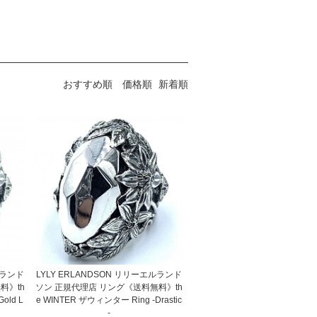
おすすめ順
価格順
新着順
LYLY ERLANDSON リリーエルランド
ルランド
ソン 正規代理店 リング《送料無料》th
料》th
e WINTER ザウィンター Ring -Drastic
old L
-