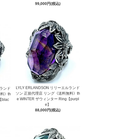
99,000円(税込)
LYLY ERLANDSON リリーエルランド
ルランド
ソン 正規代理店 リング《送料無料》th
料》th
e WINTER ザウィンター Ring【purpl
blac
e】
88,000円(税込)