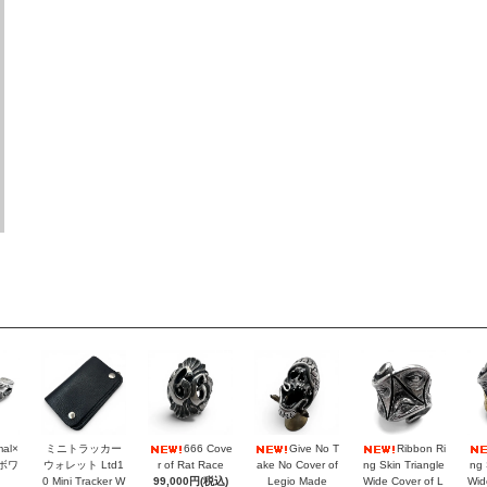
mal×
ミニトラッカー
666 Cove
Give No T
Ribbon Ri
ラボワ
ウォレット Ltd1
r of Rat Race
ake No Cover of
ng Skin Triangle
ng 
0 Mini Tracker W
99,000円(税込)
Legio Made
Wide Cover of L
Wid