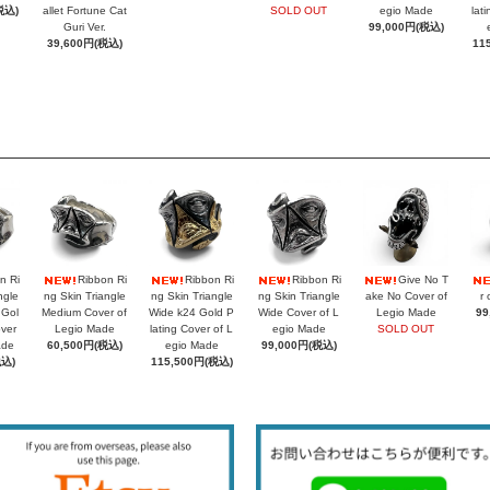
税込)
allet Fortune Cat
SOLD OUT
egio Made
lat
Guri Ver.
99,000円(税込)
39,600円(税込)
11
n Ri
Ribbon Ri
Ribbon Ri
Ribbon Ri
Give No T
ngle
ng Skin Triangle
ng Skin Triangle
ng Skin Triangle
ake No Cover of
r 
 Gol
Medium Cover of
Wide k24 Gold P
Wide Cover of L
Legio Made
99
over
Legio Made
lating Cover of L
egio Made
SOLD OUT
ade
60,500円(税込)
egio Made
99,000円(税込)
税込)
115,500円(税込)