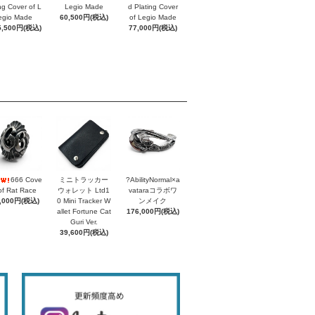
ing Cover of L
Legio Made
d Plating Cover
egio Made
60,500円(税込)
of Legio Made
5,500円(税込)
77,000円(税込)
666 Cove
ミニトラッカー
?AbilityNormal×a
of Rat Race
ウォレット Ltd1
vataraコラボワ
,000円(税込)
0 Mini Tracker W
ンメイク
allet Fortune Cat
176,000円(税込)
Guri Ver.
39,600円(税込)