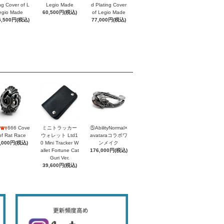
ing Cover of L
Legio Made
d Plating Cover
egio Made
60,500円(税込)
of Legio Made
5,500円(税込)
77,000円(税込)
666 Cove
ミニトラッカー
⑤AbilityNormal×
of Rat Race
ウォレット Ltd1
avataraコラボワ
,000円(税込)
0 Mini Tracker W
ンメイク
allet Fortune Cat
176,000円(税込)
Guri Ver.
39,600円(税込)