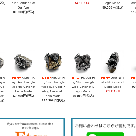
税込)
allet Fortune Cat
SOLD OUT
egio Made
lat
Guri Ver.
99,000円(税込)
39,600円(税込)
11
n Ri
Ribbon Ri
Ribbon Ri
Ribbon Ri
Give No T
ngle
ng Skin Triangle
ng Skin Triangle
ng Skin Triangle
ake No Cover of
r 
 Gol
Medium Cover of
Wide k24 Gold P
Wide Cover of L
Legio Made
99
over
Legio Made
lating Cover of L
egio Made
SOLD OUT
ade
60,500円(税込)
egio Made
99,000円(税込)
税込)
115,500円(税込)