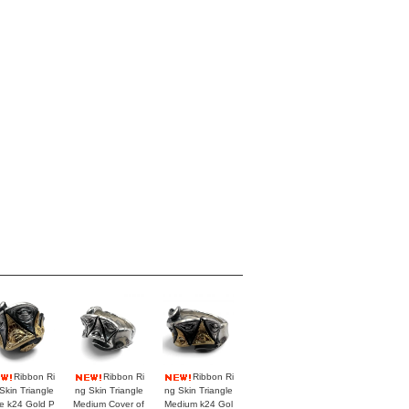
Ribbon Ri
Ribbon Ri
Ribbon Ri
Skin Triangle
ng Skin Triangle
ng Skin Triangle
e k24 Gold P
Medium Cover of
Medium k24 Gol