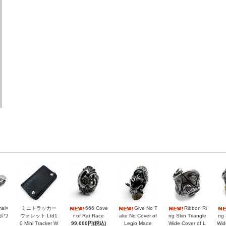
mal×
ミニトラッカー
666 Cove
Give No T
Ribbon Ri
ラボワ
ウォレット Ltd1
r of Rat Race
ake No Cover of
ng Skin Triangle
ng 
0 Mini Tracker W
99,000円(税込)
Legio Made
Wide Cover of L
Wid