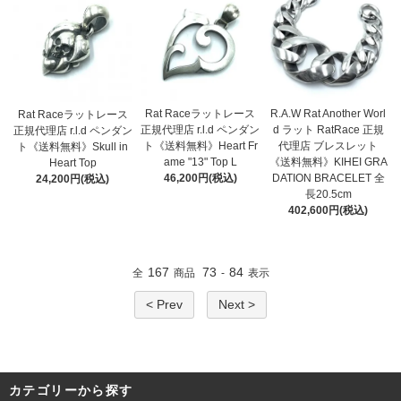
Rat Raceラットレース
R.A.W Rat Another Worl
Rat Raceラットレース
正規代理店 r.l.d ペンダン
d ラット RatRace 正規
正規代理店 r.l.d ペンダン
ト《送料無料》Heart Fr
代理店 ブレスレット
ト《送料無料》Skull in
ame "13" Top L
《送料無料》KIHEI GRA
Heart Top
46,200円(税込)
DATION BRACELET 全
24,200円(税込)
長20.5cm
402,600円(税込)
167
73
84
全
商品
-
表示
< Prev
Next >
カテゴリーから探す