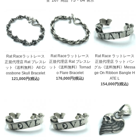
167
73
84
全
商品
-
表示
Rat Raceラットレース
Rat Race ラットレース
Rat Raceラットレース
正規代理店 Rat ブレスレ
正規代理店 ラット バン
正規代理店 Rat ブレスレ
ット《送料無料》Tornad
グル《送料無料》Messa
ット《送料無料》 All Cr
o Flare Bracelet
ge On Ribbon Bangle H
ossbone Skull Bracelet
176,000円(税込)
ATE L
121,000円(税込)
154,000円(税込)