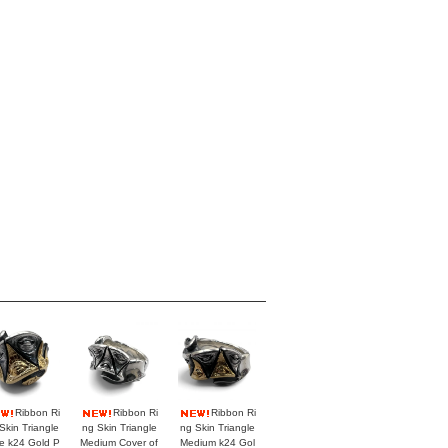
Ribbon Ri
Ribbon Ri
Ribbon Ri
Skin Triangle
ng Skin Triangle
ng Skin Triangle
e k24 Gold P
Medium Cover of
Medium k24 Gol