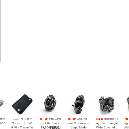
mal×
ミニトラッカー
666 Cove
Give No T
Ribbon Ri
ラボワ
ウォレット Ltd1
r of Rat Race
ake No Cover of
ng Skin Triangle
ng 
0 Mini Tracker W
99,000円(税込)
Legio Made
Wide Cover of L
Wid