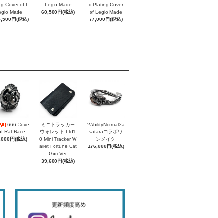
ing Cover of L
Legio Made
d Plating Cover
egio Made
60,500円(税込)
of Legio Made
5,500円(税込)
77,000円(税込)
666 Cove
ミニトラッカー
?AbilityNormal×a
of Rat Race
ウォレット Ltd1
vataraコラボワ
,000円(税込)
0 Mini Tracker W
ンメイク
allet Fortune Cat
176,000円(税込)
Guri Ver.
39,600円(税込)