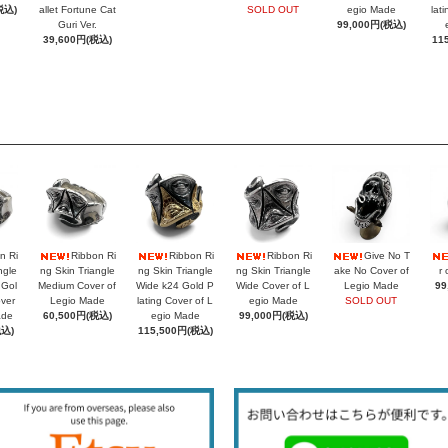
税込)
allet Fortune Cat
SOLD OUT
egio Made
lat
Guri Ver.
99,000円(税込)
39,600円(税込)
11
n Ri
Ribbon Ri
Ribbon Ri
Ribbon Ri
Give No T
ngle
ng Skin Triangle
ng Skin Triangle
ng Skin Triangle
ake No Cover of
r 
 Gol
Medium Cover of
Wide k24 Gold P
Wide Cover of L
Legio Made
99
over
Legio Made
lating Cover of L
egio Made
SOLD OUT
ade
60,500円(税込)
egio Made
99,000円(税込)
税込)
115,500円(税込)