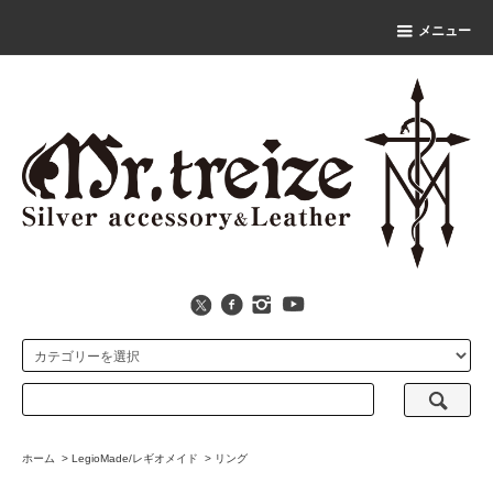
メニュー
ホーム
>
LegioMade/レギオメイド
>
リング