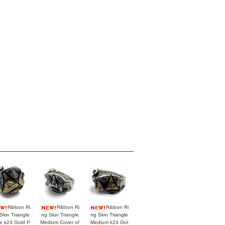
Ribbon Ri
Ribbon Ri
Ribbon Ri
Skin Triangle
ng Skin Triangle
ng Skin Triangle
e k24 Gold P
Medium Cover of
Medium k24 Gol