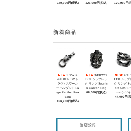
220,000円(税込)
121,000円(税込)
176,000円(
新着商品
TRAVIS
SHIPWR
SHI
WALKER TW ト
ECK シップレッ
ECK シップ
ラヴィスワーカ
ク リング Spanis
ク リング Se
ー ペンダント La
h Galleon Ring
nts Kiss 
rge Panther Pen
66,000円(税込)
ーペンツキ
dant
44,000円(
156,200円(税込)