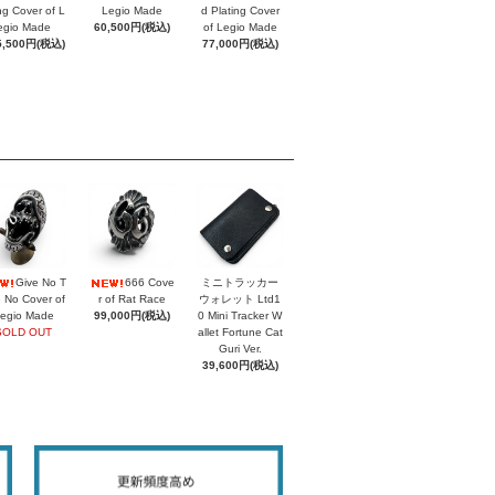
ing Cover of L
Legio Made
d Plating Cover
egio Made
60,500円(税込)
of Legio Made
5,500円(税込)
77,000円(税込)
Give No T
666 Cove
ミニトラッカー
 No Cover of
r of Rat Race
ウォレット Ltd1
egio Made
99,000円(税込)
0 Mini Tracker W
SOLD OUT
allet Fortune Cat
Guri Ver.
39,600円(税込)