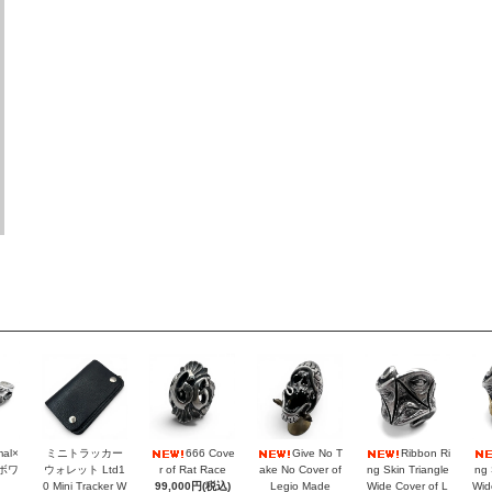
mal×
ミニトラッカー
666 Cove
Give No T
Ribbon Ri
ラボワ
ウォレット Ltd1
r of Rat Race
ake No Cover of
ng Skin Triangle
ng 
0 Mini Tracker W
99,000円(税込)
Legio Made
Wide Cover of L
Wid