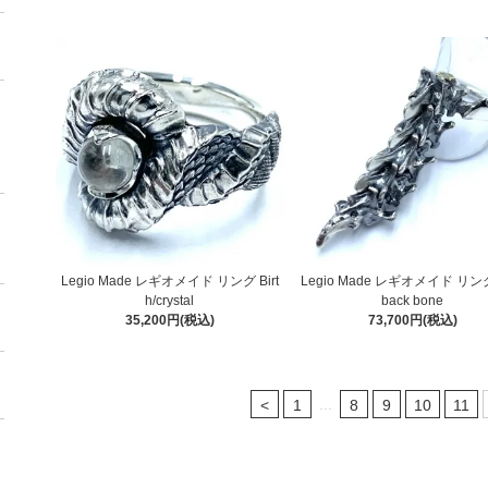
Legio Made レギオメイド リング Birt
Legio Made レギオメイド リン
h/crystal
back bone
35,200円(税込)
73,700円(税込)
...
<
1
8
9
10
11