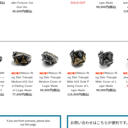
税込)
allet Fortune Cat
SOLD OUT
egio Made
lat
Guri Ver.
99,000円(税込)
39,600円(税込)
11
PWR
Ribbon Ri
Ribbon Ri
Ribbon Ri
Ribbon Ri
レッ
ng Skin Triangle
ng Skin Triangle
ng Skin Triangle
ng Skin Triangle
ake
rpe
Medium k24 Gol
Medium Cover of
Wide k24 Gold P
Wide Cover of L
L
シーサ
d Plating Cover
Legio Made
lating Cover of L
egio Made
ス
of Legio Made
60,500円(税込)
egio Made
99,000円(税込)
税込)
77,000円(税込)
115,500円(税込)