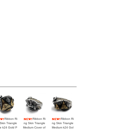
Ribbon Ri
Ribbon Ri
Ribbon Ri
Skin Triangle
ng Skin Triangle
ng Skin Triangle
e k24 Gold P
Medium Cover of
Medium k24 Gol