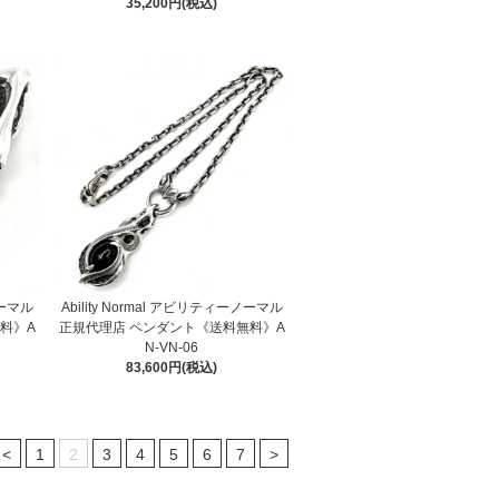
35,200円(税込)
ノーマル
Ability Normal アビリティーノーマル
料》A
正規代理店 ペンダント《送料無料》A
N-VN-06
83,600円(税込)
<
1
2
3
4
5
6
7
>