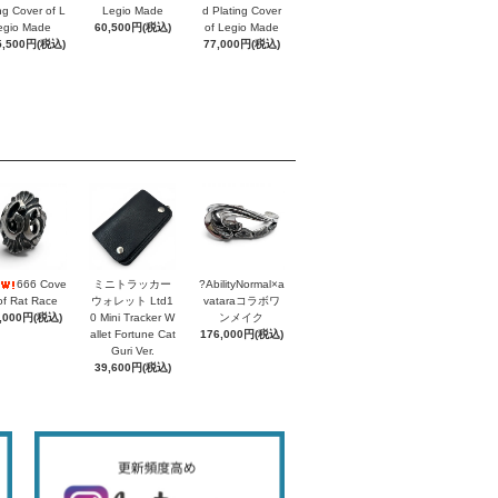
ing Cover of L
Legio Made
d Plating Cover
egio Made
60,500円(税込)
of Legio Made
5,500円(税込)
77,000円(税込)
666 Cove
ミニトラッカー
?AbilityNormal×a
of Rat Race
ウォレット Ltd1
vataraコラボワ
,000円(税込)
0 Mini Tracker W
ンメイク
allet Fortune Cat
176,000円(税込)
Guri Ver.
39,600円(税込)