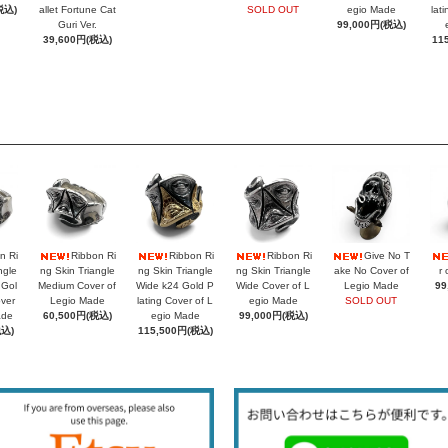
税込)
allet Fortune Cat
SOLD OUT
egio Made
lat
Guri Ver.
99,000円(税込)
39,600円(税込)
11
n Ri
Ribbon Ri
Ribbon Ri
Ribbon Ri
Give No T
ngle
ng Skin Triangle
ng Skin Triangle
ng Skin Triangle
ake No Cover of
r 
 Gol
Medium Cover of
Wide k24 Gold P
Wide Cover of L
Legio Made
99
over
Legio Made
lating Cover of L
egio Made
SOLD OUT
ade
60,500円(税込)
egio Made
99,000円(税込)
税込)
115,500円(税込)