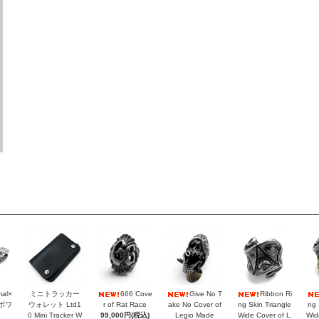
mal×
ミニトラッカー
666 Cove
Give No T
Ribbon Ri
ラボワ
ウォレット Ltd1
r of Rat Race
ake No Cover of
ng Skin Triangle
ng 
0 Mini Tracker W
99,000円(税込)
Legio Made
Wide Cover of L
Wid